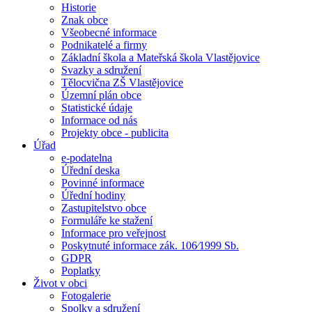
Historie
Znak obce
Všeobecné informace
Podnikatelé a firmy
Základní škola a Mateřská škola Vlastějovice
Svazky a sdružení
Tělocvična ZŠ Vlastějovice
Územní plán obce
Statistické údaje
Informace od nás
Projekty obce - publicita
Úřad
e-podatelna
Úřední deska
Povinné informace
Úřední hodiny
Zastupitelstvo obce
Formuláře ke stažení
Informace pro veřejnost
Poskytnuté informace zák. 106⁄1999 Sb.
GDPR
Poplatky
Život v obci
Fotogalerie
Spolky a sdružení