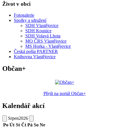
Život v obci
Fotogalerie
Spolky a sdružení
SDH Vlastějovice
SDH Kounice
SDH Volavá Lhota
MO ČRS Vlastějovice
MS Horka - Vlastějovice
Česká pošta PARTNER
Knihovna Vlastějovice
Občan+
Přejít na portál Občan+
Kalendář akcí
Srpen
2026
Po
Út
St
Čt
Pá
So
Ne