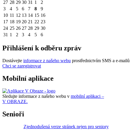
27
28
29
30
31
1
2
3
4
5
6
7
8
9
10
11
12
13
14
15
16
17
18
19
20
21
22
23
24
25
26
27
28
29
30
31
1
2
3
4
5
6
Přihlášení k odběru zpráv
Dostávejte
informace z našeho webu
prostřednictvím SMS a e-mailů
Chci se zaregistrovat
Mobilní aplikace
Sledujte informace z našeho webu v
mobilní aplikaci –
V OBRAZE.
Senioři
Zjednodušená verze stránek nejen pro seniory