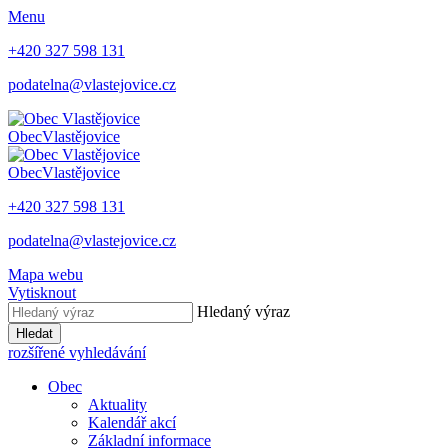
Menu
+420 327 598 131
podatelna@vlastejovice.cz
Obec
Vlastějovice
Obec
Vlastějovice
+420 327 598 131
podatelna@vlastejovice.cz
Mapa webu
Vytisknout
Hledaný výraz
Hledat
rozšířené vyhledávání
Obec
Aktuality
Kalendář akcí
Základní informace