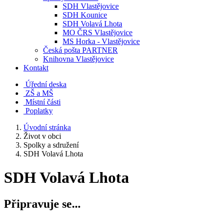
SDH Vlastějovice
SDH Kounice
SDH Volavá Lhota
MO ČRS Vlastějovice
MS Horka - Vlastějovice
Česká pošta PARTNER
Knihovna Vlastějovice
Kontakt
Úřední deska
ZŠ a MŠ
Místní části
Poplatky
Úvodní stránka
Život v obci
Spolky a sdružení
SDH Volavá Lhota
SDH Volavá Lhota
Připravuje se...