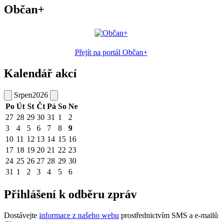
Občan+
Přejít na portál Občan+
Kalendář akcí
Srpen
2026
Po
Út
St
Čt
Pá
So
Ne
27
28
29
30
31
1
2
3
4
5
6
7
8
9
10
11
12
13
14
15
16
17
18
19
20
21
22
23
24
25
26
27
28
29
30
31
1
2
3
4
5
6
Přihlášení k odběru zpráv
Dostávejte
informace z našeho webu
prostřednictvím SMS a e-mailů