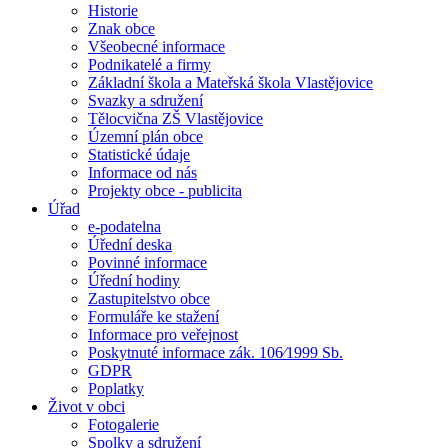
Historie
Znak obce
Všeobecné informace
Podnikatelé a firmy
Základní škola a Mateřská škola Vlastějovice
Svazky a sdružení
Tělocvična ZŠ Vlastějovice
Územní plán obce
Statistické údaje
Informace od nás
Projekty obce - publicita
Úřad
e-podatelna
Úřední deska
Povinné informace
Úřední hodiny
Zastupitelstvo obce
Formuláře ke stažení
Informace pro veřejnost
Poskytnuté informace zák. 106⁄1999 Sb.
GDPR
Poplatky
Život v obci
Fotogalerie
Spolky a sdružení