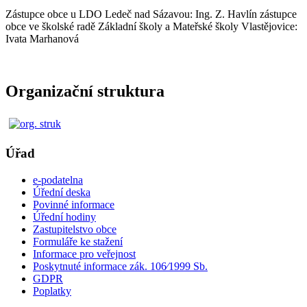
Zástupce obce u LDO Ledeč nad Sázavou: Ing. Z. Havlín zástupce
obce ve školské radě Základní školy a Mateřské školy Vlastějovice:
Ivata Marhanová
Organizační struktura
Úřad
e-podatelna
Úřední deska
Povinné informace
Úřední hodiny
Zastupitelstvo obce
Formuláře ke stažení
Informace pro veřejnost
Poskytnuté informace zák. 106⁄1999 Sb.
GDPR
Poplatky