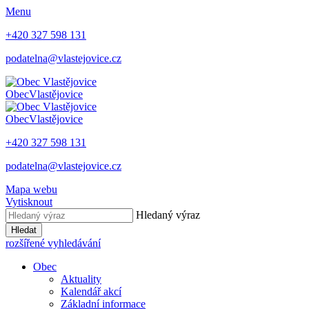
Menu
+420 327 598 131
podatelna@vlastejovice.cz
Obec
Vlastějovice
Obec
Vlastějovice
+420 327 598 131
podatelna@vlastejovice.cz
Mapa webu
Vytisknout
Hledaný výraz
Hledat
rozšířené vyhledávání
Obec
Aktuality
Kalendář akcí
Základní informace