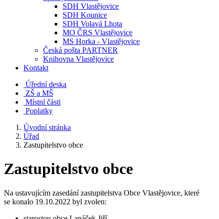
SDH Vlastějovice
SDH Kounice
SDH Volavá Lhota
MO ČRS Vlastějovice
MS Horka - Vlastějovice
Česká pošta PARTNER
Knihovna Vlastějovice
Kontakt
Úřední deska
ZŠ a MŠ
Místní části
Poplatky
Úvodní stránka
Úřad
Zastupitelstvo obce
Zastupitelstvo obce
Na ustavujícím zasedání zastupitelstva Obce Vlastějovice, které
se konalo 19.10.2022 byl zvolen:
starostou obce Lapáček Jiří