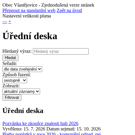
Obec Vlastějovice
- Zjednodušená verze stránek
Přepnout na standardní web
Zpět na úvod
Nastavení velikosti písma
—
+
Úřední deska
Hledaný výraz:
Hledat
Seřadit:
Způsob řazení:
Zobrazit:
Úřední deska
Pozvánka ke zkoušce znalosti hub 2026
Vyvěšeno: 15. 7. 2026
Datum sejmutí: 15. 10. 2026
Platba poplatků v roce 2026 - komunální odpad, psi