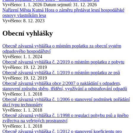
Vyvěšeno: 1. 1. 2026
Datum sejmutí: 31. 12. 2026
Nařízení Města Kutná Hora o záměru předávat lesní hospodářské
osnovy vlastníkům lesa
Vyvěšeno: 8. 12. 2023
Obecní vyhlášky
Obecně závazná vyhláška o místním poplatku za obecní systém
odpadového hospodářství
Vyvěšeno: 1. 1. 2024
Obecně závazná vyhláška č. 2/2019 o místním poplatku z pobytu
Vyvěšeno: 19. 12. 2019
Obecně závazná vyhláška č. 1/2019 o místním poplatku ze psů
Vyvěšeno: 19. 12. 2019
Obecně závazná vyhláška obce 2/2007 o nakládání s odpadem,
stanovení způsobu sběru, třídění, využívání a odstraňování odpadů
Vyvěšeno: 1. 1. 2018
Obecně závazná vyhláška č. 1/2006 o stanovení podmínek pořádání
akcí typu technopárty
Vyvěšeno: 1. 1. 2018
Obecně závazná vyhláška č. 1/1998 o regulaci pohybu psů a jiného
zvířectva na veřejných prostranství
Vyvěšeno: 1. 1. 2018
Obecně závazná vyhláška č. 1/2012 o stanovení koeficientu pro