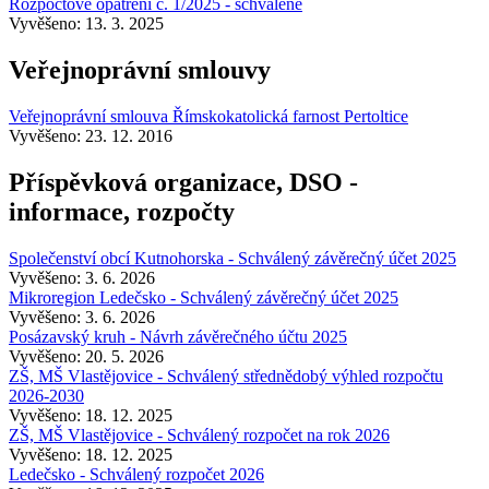
Rozpočtové opatření č. 1/2025 - schválené
Vyvěšeno: 13. 3. 2025
Veřejnoprávní smlouvy
Veřejnoprávní smlouva Římskokatolická farnost Pertoltice
Vyvěšeno: 23. 12. 2016
Příspěvková organizace, DSO -
informace, rozpočty
Společenství obcí Kutnohorska - Schválený závěrečný účet 2025
Vyvěšeno: 3. 6. 2026
Mikroregion Ledečsko - Schválený závěrečný účet 2025
Vyvěšeno: 3. 6. 2026
Posázavský kruh - Návrh závěrečného účtu 2025
Vyvěšeno: 20. 5. 2026
ZŠ, MŠ Vlastějovice - Schválený střednědobý výhled rozpočtu
2026-2030
Vyvěšeno: 18. 12. 2025
ZŠ, MŠ Vlastějovice - Schválený rozpočet na rok 2026
Vyvěšeno: 18. 12. 2025
Ledečsko - Schválený rozpočet 2026